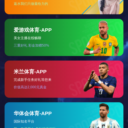
SUAY75油田矿井专用压力变送器
SUAY20通用液位变送器
SUAY10通用压力变送器
SUAY70高温压力变送器
SUAY22防雷液位变送器