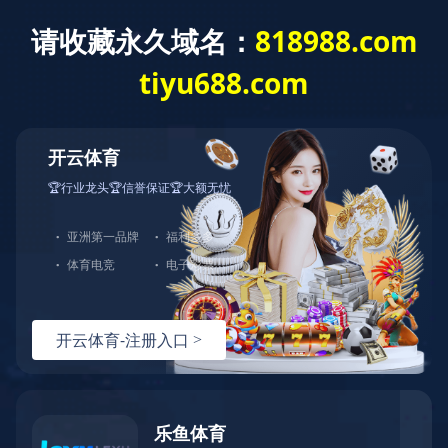
下载中心
首页 >> 下载中心
热搜产品：
微压传感器
真空压力传感器
高频动态压力变送器
温压一体式压力传感器