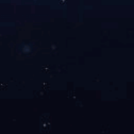
地址：南京市江宁区清水亭西路2-20号3楼
南京开云体育APP网登录 | 买球投注平台 | 开云体育在线官方入
口 All rights reserved.
苏ICP备19046676号
站点地图 | 开云体育APP网登录 | 买球投注平台 | 开云体育在线