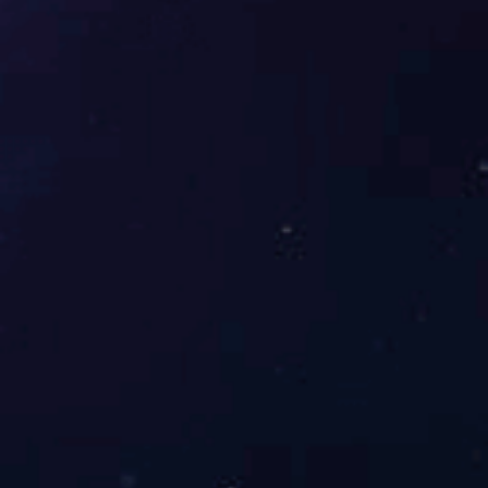
开云体育APP网登录 | 买球投注平台 | 开云体育
在线官方入口51工业差压变送器
SUAY80数字压力表
手机： 13770560082
18951961664
电话：+86-025-52119289
邮箱：suay@suaysensor.com