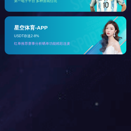
SUAY23耐腐蚀液位变送器
开云体育APP网登录 | 买球投注平台 | 开云体育
在线官方入口真空/绝压变送器
SUAY12高精度压力变送器
SUAYT10温度变送器
SUAY801智能数显压力开关