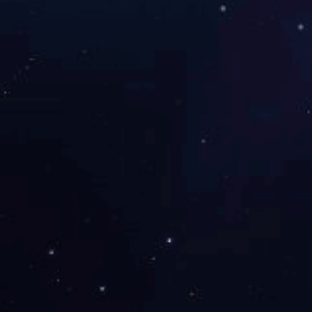
SUAY18温压一体变送器
显示控制仪表
SUAYT10温度传感器变送器
SUAYT10温度传感器变送器
SUAY18温压一体式传感器
SUAY80数字压力表
产品中心
压力类
手机： 13770560082
液位类
18951961664
真空类
电话：+86-025-52119289
差压类