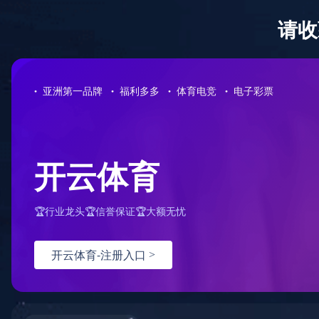
按产品范围分类
首页
开云体育AP