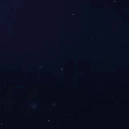
新闻资讯
其它菜单
企业新闻
关于我们
行业资讯
应用行业
技术问答
下载中心
更多产品
服务支持