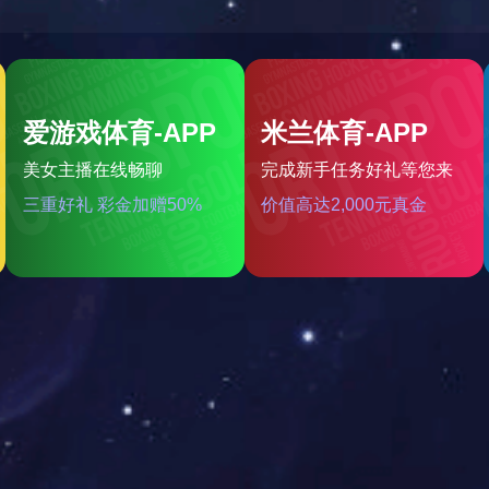
云体育APP网登录 | 买球投注平台 | 开
云体育在线官方入口真空压力传感器
共1条
1