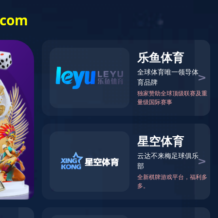
下载中心
服务支持
空压力传感器变送器