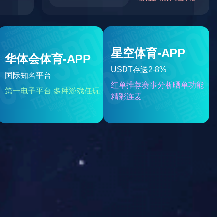
器广泛应用于科研、医疗设备，航空航天，制药，检漏，自动
投注平台 | 开云体育在线官方入口G (粗真空测量)、
真空度绝压变送器开云体育APP网登录 | 买球投注平台 |