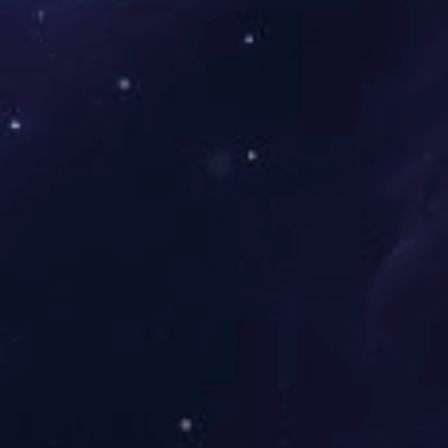
器
爆破压力传感器
200KHz带宽压力传
感器
200KHz带宽压力变送器
宽频响压
力变送器
宽频响压力传感器
微型压力传感器变送器
小尺寸压力变送器
小尺寸压力传感器
小型压力变送器
小型压力传感器
微型
压力变送器
微型压力传感器
选
防爆压力传感器变送器
管道液体压力测量
管道水压测量
管道
压力测量
管道压力变送器
管道压力传感
器
现场显示压力变送器
现场显示压力传
开
感器
2088型压力变送器
2088型压力传感
登录
器
榔头型压力变送器
榔头型压力传感
器
工业压力变送器
工业压力传感器
平台
隔爆压力变送器
隔爆压力传感器
本案
在
防爆压力变送器
本安防爆压力传感器
隔
离防爆压力变送器
隔离防爆压力传感器
防爆压力变送器