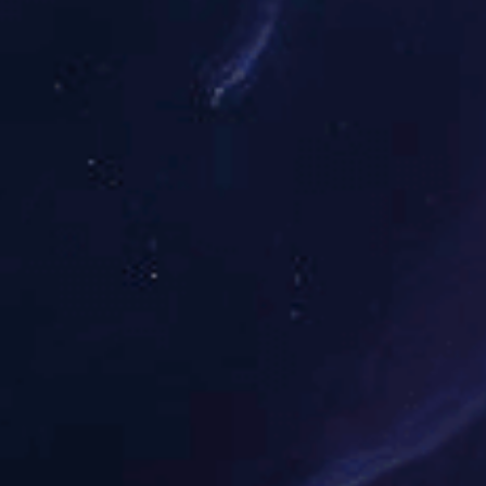
开
感器
SUAY41高静压压差变送器
负
SUAY41高静压压差传感器
用
液位和压力传感器变送器
真
敏
0.5米液位传感器
深井水位传感器
SUAY12.6高精度液位变送器
投入式液位
使
计
探头式液位仪
城市供水压力传感器
高
深井液位传感器
尾水井液位变送器
尾
先
水井液位传感器
尾水井液位计
地下水水
可
位测量
地下水水位计
蓄水池液位计
蓄水池液位变送器
蓄水池液位传感器
窖井液位变送器
窖井液位传感器
窖井
液位计
污水池液位变送器
污水池液位传
产
感器
高精度压力传感器和变送器
l 
绝压变送器
高精度大气压力计
0.05级
压力变送器
高精度数字压力传感器
检定
l 
用高精度压力传感器
0.05级压力传感器
l 
国产高精度压力传感器
万分之五高精度压
l
力变送器
高精度压力测量
高精度压力检