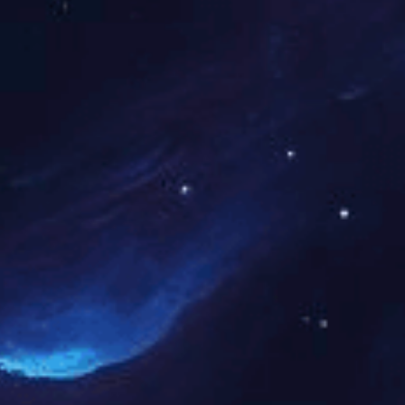
器
温压一起测量
温压一体测量
温压
一体式压力变送器
温压一体式压力传感器
SUAY18温压一体式变送器
真空压力传感器变送器
绝压传感器 绝压变送器
真空负压传感器
真空计用压力传感器
空气负压检测传感
器
真空检测传感器
真空压力计
真空
仪表
真空变送器
真空传感器
负压变
送器
负压传感器
绝压变送器
绝压传
感器
高真空度压力变送器
高真空度压力
传感器
真空压力变送器
真空压力传感
器
高频动态压力传感器变送器
爆炸压力传感器
高频压力传感器生产厂
家
测量爆炸冲击波的压力传感器
爆破压
力测量
爆破压力检测
爆破波形检测
爆炸压力测量
爆炸压力检测
风洞压力
变送器
风洞压力传感器
缩模实验用压力
变送器
缩模实验用压力传感器
风洞测压
变送器
风洞测压传感器
爆破压力变送