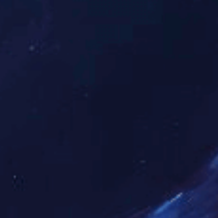
口G采用进口MEMS扩散硅传感器，通过量程迁移，配以专
0~-100KPa间任意选定。
入口A采用先进的MEMS固态硅技术，增加了感压核心的灵
0KPa），辅以特殊、稳定、高输入阻抗的信号处理模块，
官方入口D使用进口金属薄膜电容、电离规技术，配合国际
。