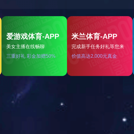
负压传感器
品详情
云体育APP网登录 | 买球投注平台 | 开云体育在线官方入口负压传感
设备配套等领域。该系列产品可分为负表压变送器开云体育APP网登录 | 买球
变送器开云体育APP网登录 | 买球投注平台 | 开云体育在线官方入口、高