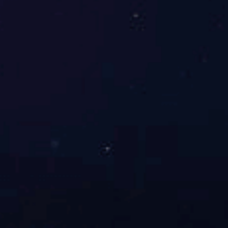
开云体育APP网登录 | 买球投注平台 | 开云体育在线官方入口
型提示：
. 被测介质应与产品接触的材料相兼容。
 选型附加功能代号"E” 本安防爆型Ex iaIICT5，须经安全栅供电。
. 其它特殊要求，敬请与本公司商洽，并在订单中注明。
一篇
绝压变送器