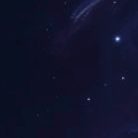
l
测
高精度压力计
高精度压力表
高精
度压力仪表
0.075%高精度压力变送器
l 
0.075%高精度压力传感器
SUAY12高精度
压力传感器/变送器
产
数字压力传感器和变送器
数字水位传感器
可远传压力变送器
可
远传压力传感器
智能调零压力变送器
智
能调零压力传感器
可清零压力变送器
可
清零压力传感器
现场可调压力变送器
现
场可调压力传感器
可调零调满度压力变送
器
可调零调满度压力传感器
485输出压
力变送器
485输出压力传感器
数字输出
压力变送器
数字输出压力传感器
智能压
力变送器
智能压力传感器
数字压力变送
器
数字压力传感器
SUAY15数字压力传
感器/变送器
温压一体式压力传感器变送器
温度液位一体式变送器
熔体压力变送器
温度压力一体变送器
温度压力一体传感